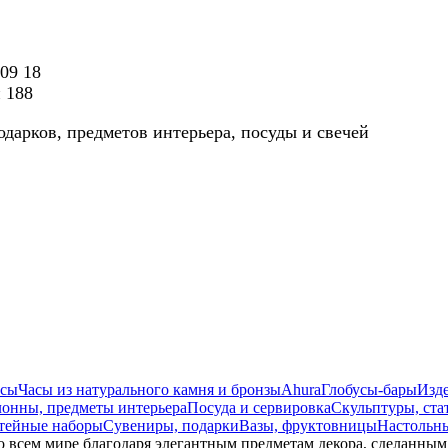
 09 18
н 188
одарков, предметов интерьера, посуды и свечей
асы
Часы из натурального камня и бронзы
Ahura
Глобусы-бары
Изде
онны, предметы интерьера
Посуда и сервировка
Скульптуры, ста
тейные наборы
Сувениры, подарки
Вазы, фруктовницы
Настольн
во всем мире благодаря элегантным предметам декора, сделанным