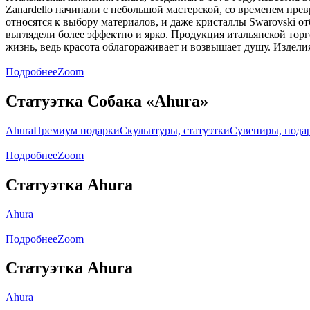
Zanardello начинали с небольшой мастерской, со временем прев
относятся к выбору материалов, и даже кристаллы Swarovski 
выглядели более эффектно и ярко. Продукция итальянской торг
жизнь, ведь красота облагораживает и возвышает душу. Издели
Подробнее
Zoom
Статуэтка Собака «Ahura»
Ahura
Премиум подарки
Скульптуры, статуэтки
Сувениры, пода
Подробнее
Zoom
Статуэтка Ahura
Ahura
Подробнее
Zoom
Статуэтка Ahura
Ahura