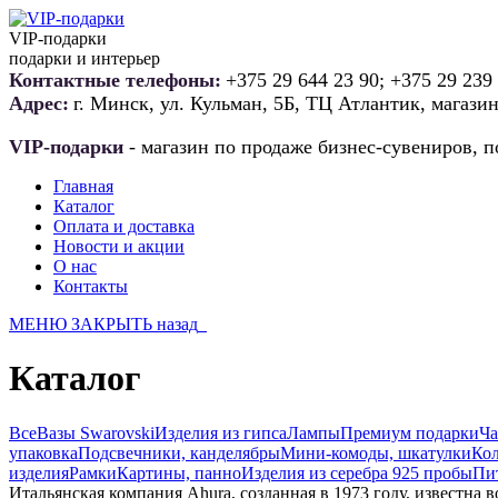
VIP-подарки
подарки и интерьер
Контактные телефоны:
+375 29 644 23 90; +375 29 239
Адрес:
г. Минск, ул. Кульман, 5Б, ТЦ Атлантик, магази
VIP-подарки
- магазин по продаже бизнес-сувениров, п
Главная
Каталог
Оплата и доставка
Новости и акции
О нас
Контакты
МЕНЮ
ЗАКРЫТЬ
назад
Каталог
Все
Вазы Swarovski
Изделия из гипса
Лампы
Премиум подарки
Ч
упаковка
Подсвечники, канделябры
Мини-комоды, шкатулки
Кол
изделия
Рамки
Картины, панно
Изделия из серебра 925 пробы
Пи
Итальянская компания Ahura, созданная в 1973 году, известна 