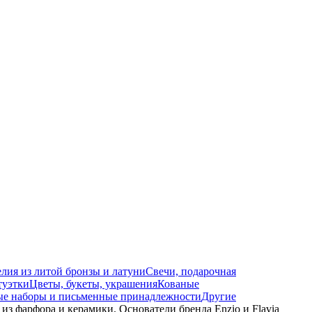
лия из литой бронзы и латуни
Свечи, подарочная
туэтки
Цветы, букеты, украшения
Кованые
ые наборы и письменные принадлежности
Другие
 из фарфора и керамики. Основатели бренда Enzio и Flavia