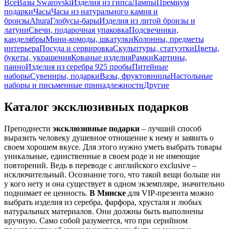
Все
Вазы Swarovski
Изделия из гипса
Лампы
Премиум
подарки
Часы
Часы из натурального камня и
бронзы
Ahura
Глобусы-бары
Изделия из литой бронзы и
латуни
Свечи, подарочная упаковка
Подсвечники,
канделябры
Мини-комоды, шкатулки
Колонны, предметы
интерьера
Посуда и сервировка
Скульптуры, статуэтки
Цветы,
букеты, украшения
Кованые изделия
Рамки
Картины,
панно
Изделия из серебра 925 пробы
Питейные
наборы
Сувениры, подарки
Вазы, фруктовницы
Настольные
наборы и письменные принадлежности
Другие
Каталог эксклюзивных подарков
Преподнести
эксклюзивные подарки
– лучший способ
выразить человеку душевное отношение к нему и заявить о
своем хорошем вкусе. Для этого нужно уметь выбрать товары
уникальные, единственные в своем роде и не имеющие
повторений. Ведь в переводе с английского exclusive –
исключительный. Осознание того, что такой вещи больше ни
у кого нету и она существует в одном экземпляре, значительно
поднимает ее ценность.
В Минске
для VIP-презента можно
выбрать изделия из серебра, фарфора, хрусталя и любых
натуральных материалов. Они должны быть выполнены
вручную. Само собой разумеется, что при серийном