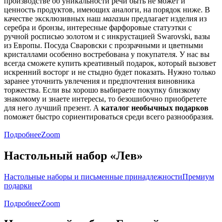
производстве об уникальности речи быть не может и
ценность продуктов, имеющих аналоги, на порядок ниже. В
качестве эксклюзивных наш
магазин
предлагает изделия из
серебра и бронзы, интересные фарфоровые статуэтки с
ручной росписью золотом и с инкрустацией Swarovski, вазы
из Европы. Посуда Сваровски с прозрачными и цветными
кристаллами особенно востребована у покупателя. У нас вы
всегда сможете купить креативный подарок, который вызовет
искренний восторг и не стыдно будет показать. Нужно только
заранее уточнить увлечения и предпочтения виновника
торжества. Если вы хорошо выбираете покупку близкому
знакомому и знаете интересы, то безошибочно приобретете
для него лучший презент. А
каталог необычных подарков
поможет быстро сориентироваться среди всего разнообразия.
Подробнее
Zoom
Настольный набор «Лев»
Настольные наборы и письменные принадлежности
Премиум
подарки
Подробнее
Zoom